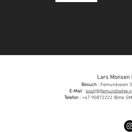
Lars Monsen
Besuch
: Femundveien 3
E-Mail
:
post(@)femundlodge.n
Telefon
:
+47 90872222
(Bitte S