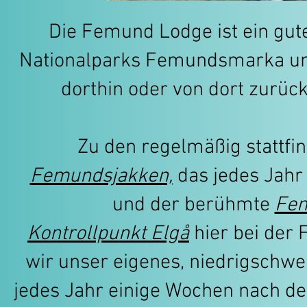
Die Femund Lodge ist ein gut
Nationalparks Femundsmarka und
dorthin oder von dort zurück
Zu den regelmäßig stattf
Femundsjakken,
das jedes Jahr
und der berühmte
Fem
Kontrollpunkt Elgå
hier bei der
wir unser eigenes, niedrigschw
jedes Jahr einige Wochen nach de