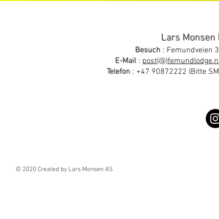
Lars Monsen
Besuch
: Femundveien 3
E-Mail
:
post(@)femundlodge.n
Telefon
:
+47 90872222
(Bitte S
© 2020 Created by Lars Monsen AS